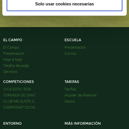
Solo usar cookies necesarias
EL CAMPO
ESCUELA
El Campo
Presentación
Presentación
Cursos
Hoyo a hoyo
Tarjeta de juego
Servicios
COMPETICIONES
TARIFAS
CICA ESTIU 2026
Tarifas
TORNADA DE SANT...
Alquiler de Material
CLUB ME GUSTA 2...
Socios
CAMPIONAT SOCIA...
ENTORNO
MÁS INFORMACIÓN