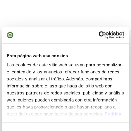
OTRAS NOTICIAS
Esta página web usa cookies
01.04.2026
Las cookies de este sitio web se usan para personalizar
CARTA ACCIONISTA-JUGADOR ABRIL 2026
el contenido y los anuncios, ofrecer funciones de redes
sociales y analizar el tráfico. Además, compartimos
28.03.2025
información sobre el uso que haga del sitio web con
CARTA ACCIONISTA-JUGADOR MARZO 2025
nuestros partners de redes sociales, publicidad y análisis
web, quienes pueden combinarla con otra información
que les haya proporcionado o que hayan recopilado a
30.06.2023
partir del uso que haya hecho de sus servicios.
Política
CARTA DEL PRESIDENT - RESTAURANT GOLF
de Cookies
Selección