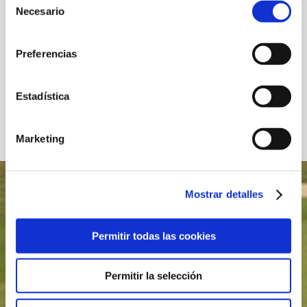
12.02.2021
Necesario
de
NOTA INFORMATIVA - COMITÉ DE COMPETICIÓN
consentimiento
Preferencias
20.11.2020
COMUNICADO SEGUNDA REAPERTURA
Estadística
1
2
3
Marketing
Mostrar detalles
GOLF MONTANYÀ A TU CORREO
ELECTRÓNICO
Permitir todas las cookies
Permitir la selección
SÍGANOS