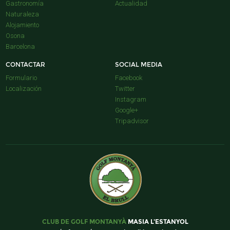
Gastronomía
Actualidad
Naturaleza
Alojamiento
Osona
Barcelona
CONTACTAR
SOCIAL MEDIA
Formulario
Facebook
Localización
Twitter
Instagram
Google+
Tripadvisor
CLUB DE GOLF MONTANYÀ
MASIA L'ESTANYOL