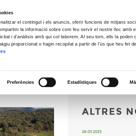
CONT
cookies
alitzar el contingut i els anuncis, oferir funcions de mitjans socia
compartim la informació sobre com feu servir el nostre lloc amb e
icitat i d'anàlisis amb qui col·laborem. Al seu torn, ells la poden
CAMP
ESCOLA
COMPETICIONS
TARIFES
ACTUALITA
giu proporcionat o hagin recopilat a partir de l'ús que heu fet d
ies
Preferències
Estadístiques
Mà
ALTRES N
28.03.2025