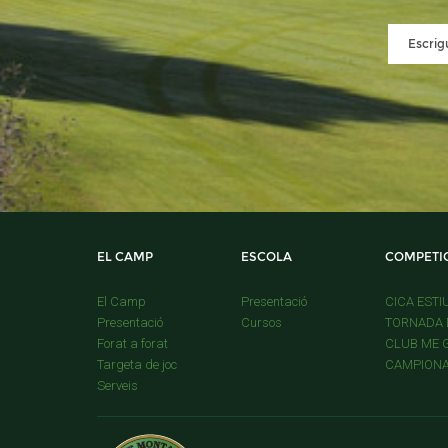
EL CAMP
ESCOLA
COMPETI
El Camp
Presentació
CICA ESTI
Presentació
Cursos
TORNADA D
Forat a forat
CLUB ME G
Targeta de joc
CAMPIONAT
Serveis