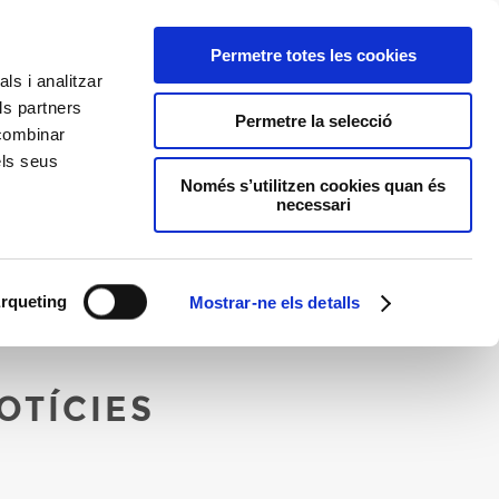
CATALÀ
ACTAR
RESERVA SOCIS
RESERVA ON-LINE
Permetre totes les cookies
ls i analitzar
ls partners
Permetre la selecció
 combinar
T
ENTORN
els seus
Només s’utilitzen cookies quan és
necessari
rqueting
Mostrar-ne els detalls
OTÍCIES