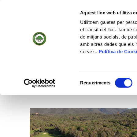
(+34) 93 884 01 70
WEBCAM
18
18 °
4KM/H
Aquest lloc web utilitza 
Utilitzem galetes per person
el trànsit del lloc. També 
de mitjans socials, de publ
INICI
EL 
amb altres dades que els hà
serveis.
Política de Cook
Actualitat
Selecció
Requeriments
de
INICI
/
ACTUALITAT
/
CARTA ACCIONISTA-JUGADOR ABRIL 2026
consentiment