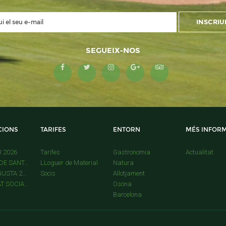
SEGUEIX-NOS
CIONS
TARIFES
ENTORN
MÉS INFOR
U 2026
Tarifes
Gastronomia
Actualitat
E SANT...
LLoguer de Material
Natura
USTA 2...
Socis
Allotjament
 SOCIA...
Osona
Barcelona