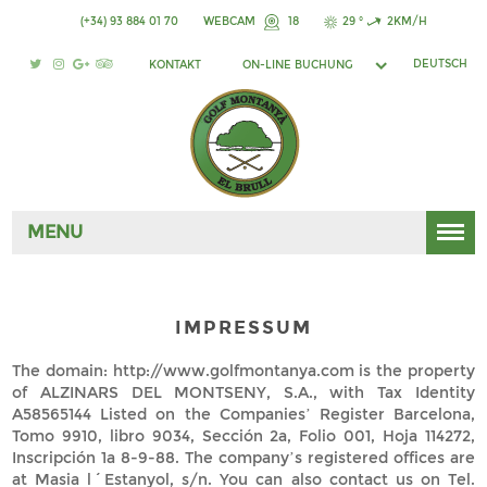
(+34) 93 884 01 70
WEBCAM
18
29 °
2KM/H
DEUTSCH
KONTAKT
ON-LINE BUCHUNG
MENU
IMPRESSUM
The domain: http://www.golfmontanya.com is the property
of ALZINARS DEL MONTSENY, S.A., with Tax Identity
A58565144 Listed on the Companies’ Register Barcelona,
Tomo 9910, libro 9034, Sección 2a, Folio 001, Hoja 114272,
Inscripción 1a 8-9-88. The company’s registered offices are
at Masia l´Estanyol, s/n. You can also contact us on Tel.