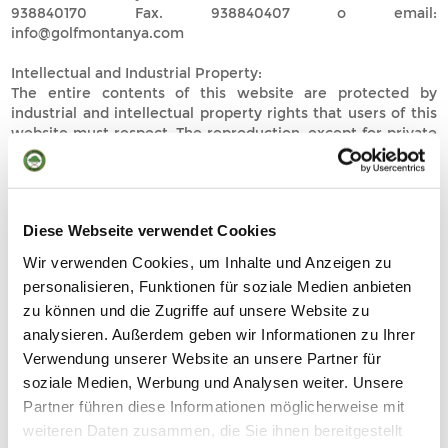
938840170 Fax. 938840407 o email:
info@golfmontanya.com
Intellectual and Industrial Property:
The entire contents of this website are protected by
industrial and intellectual property rights that users of this
website must respect. The reproduction, except for private
use, communication or distribution of the materials
included in this site is forbidden without the written
authorisation of ALZINARS DEL MONTSENY, S.A.
Diese Webseite verwendet Cookies
Liability for Links:
ALZINARS DEL MONTSENY, S.A. includes a series of links in
Wir verwenden Cookies, um Inhalte und Anzeigen zu
its website to the sites of its customers and suppliers,
personalisieren, Funktionen für soziale Medien anbieten
which are provided merely as advertising for the work they
zu können und die Zugriffe auf unsere Website zu
provide. ALZINARS DEL MONTSENY, S.A. is not liable for
the commercial information contained in these sites or for
analysieren. Außerdem geben wir Informationen zu Ihrer
any of the services or practices linking or relating it to the
Verwendung unserer Website an unsere Partner für
linked websites.
soziale Medien, Werbung und Analysen weiter. Unsere
Partner führen diese Informationen möglicherweise mit
Data Protection:
weiteren Daten zusammen, die Sie ihnen bereitgestellt
According to that established in the Personal Data