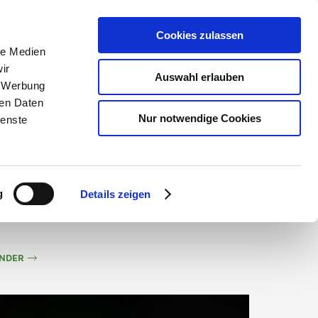
DEUTSCH
KONTAKT
ON-LINE BUCHUNG
Cookies zulassen
le Medien
ir
Auswahl erlauben
, Werbung
LLES
UMGEBUNG
ren Daten
Nur notwendige Cookies
ienste
g
Details zeigen
ENDER