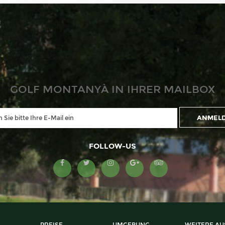
GOLF MONTANYÀ IN IHRER MAILBOX
FOLLOW-US
E
PREISE
UMGEBUNG
WEITERE AU