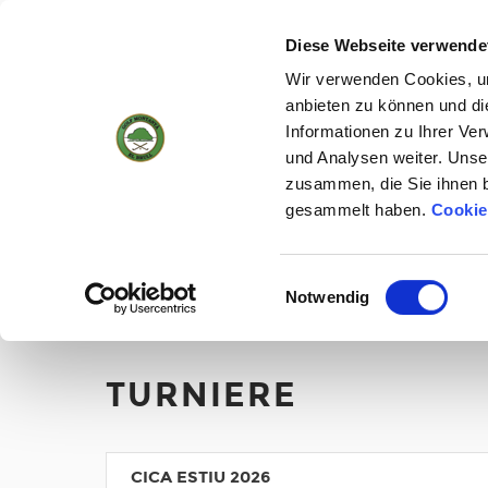
(+34) 93 884 01 70
WEBCAM
18
17 °
4KM/H
Diese Webseite verwende
Wir verwenden Cookies, um
anbieten zu können und di
Informationen zu Ihrer Ve
SEITENANFANG
und Analysen weiter. Unse
zusammen, die Sie ihnen b
gesammelt haben.
Cookie
Turniere
Einwilligungsauswahl
Notwendig
SEITENANFANG
/
KALENDER
/
CLUB ME GUSTA 2026
TURNIERE
CICA ESTIU 2026