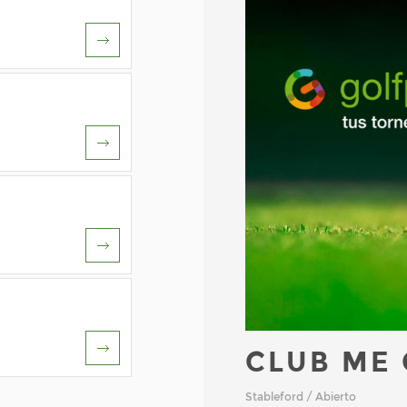
CLUB ME 
Stableford / Abierto