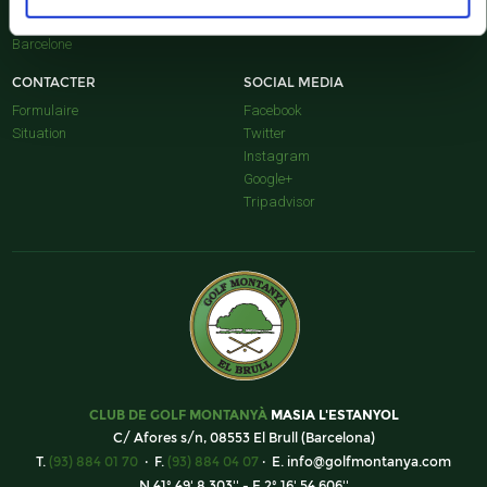
Osona
Barcelone
CONTACTER
SOCIAL MEDIA
Formulaire
Facebook
Situation
Twitter
Instagram
Google+
Tripadvisor
CLUB DE GOLF MONTANYÀ
MASIA L'ESTANYOL
C/ Afores s/n, 08553 El Brull (Barcelona)
T.
(93) 884 01 70
· F.
(93) 884 04 07
· E.
info@golfmontanya.com
N 41º 49' 8.303'' - E 2º 16' 54.606''