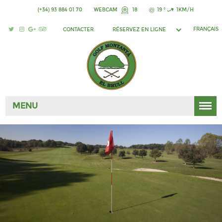
(+34) 93 884 01 70
WEBCAM
18
19 °
1KM/H
FRANÇAIS
CONTACTER
RÉSERVEZ EN LIGNE
MENU