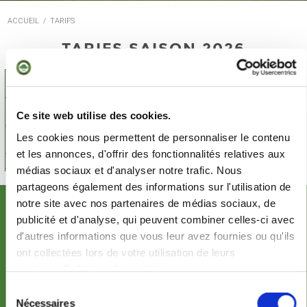
ACCUEIL
/
TARIFS
TARIFS SAISON 2026
TARIFS
LOCATION DE MATÉRIEL
Ce site web utilise des cookies.
Les cookies nous permettent de personnaliser le contenu
MEMBRES
et les annonces, d'offrir des fonctionnalités relatives aux
médias sociaux et d'analyser notre trafic. Nous
partageons également des informations sur l'utilisation de
notre site avec nos partenaires de médias sociaux, de
NEWSLETTER
publicité et d'analyse, qui peuvent combiner celles-ci avec
d'autres informations que vous leur avez fournies ou qu'ils
ont collectées lors de votre utilisation de leurs
services.
Politique de cookies
SUIVEZ-NOUS
Sélection
Nécessaires
du