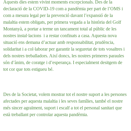
Aquests dies estem vivint moments excepcionals. Des de la
declaració de la COVID-19 com a pandèmia per part de l’OMS i
com a mesura legal per la prevenció davant l’expansió de la
malaltia estem obligats, per primera vegada a la història del Golf
Montanyà, a portar a terme un tancament total al públic de les
nostres instal·lacions i a restar confinats a casa. Aquesta nova
situació ens demana d’actuar amb responsabilitat, prudència,
solidaritat i a col·laborar per garantir la seguretat de tots vosaltres i
dels nostres treballadors. Així doncs, les nostres primeres paraules
són d’ànim, de coratge i d’esperança. I especialment desitgem de
tot cor que tots estigueu bé.
Des de la Societat, volem mostrar tot el nostre suport a les persones
afectades per aquesta malaltia i les seves famílies, també el nostre
més sincer agraïment, suport i escalf a tot el personal sanitari que
està treballant per controlar aquesta pandèmia.