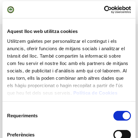
units, no només superarem aquesta situació excepcional, sinó que
tindrem una gran oportunitat per encarar un nou inici, reforçats i
amb les condicions que ens permetran seguir gaudint de tants bons
moments al nostre camp.
Aquest lloc web utilitza cookies
Utilitzem galetes per personalitzar el contingut i els
anuncis, oferir funcions de mitjans socials i analitzar el
En aquest entorn tant complicat, us comuniquem que, si no ens
trànsit del lloc. També compartim la informació sobre
dieu el contrari, durant l’estat d’alarma us seguirem girant les
com feu servir el nostre lloc amb els partners de mitjans
quotes mensuals de jugador. Aquests ingressos són essencials pels
socials, de publicitat i d'anàlisis amb qui col·laborem. Al
objectius anteriorment explicats i per la nostra economia. Tingueu
seu torn, ells la poden combinar amb altres dades que
per segur que des del Consell d’Administració de la societat,
els hàgiu proporcionat o hagin recopilat a partir de l'ús
valorarem molt el vostre compromís i el que significa, i des d’ara
que heu fet dels seus serveis.
Política de Cookies
mateix, estem estudiant fórmules per gratificar-vos-el quan tot torni
a la normalitat, que esperem sigui ben aviat.
Selecció
Requeriments
de
consentiment
En tot cas, entendrem la decisió de qui, per les seves circumstàncies
Preferències
personals, hagi d’actuar d’una altra manera. Preguem ens ho