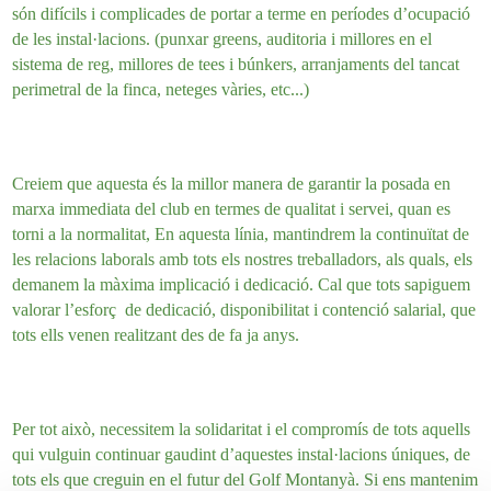
són difícils i complicades de portar a terme en períodes d’ocupació
de les instal·lacions. (punxar greens, auditoria i millores en el
sistema de reg, millores de tees i búnkers, arranjaments del tancat
perimetral de la finca, neteges vàries, etc...)
Creiem que aquesta és la millor manera de garantir la posada en
marxa immediata del club en termes de qualitat i servei, quan es
torni a la normalitat, En aquesta línia, mantindrem la continuïtat de
les relacions laborals amb tots els nostres treballadors, als quals, els
demanem la màxima implicació i dedicació. Cal que tots sapiguem
valorar l’esforç de dedicació, disponibilitat i contenció salarial, que
tots ells venen realitzant des de fa ja anys.
Per tot això, necessitem la solidaritat i el compromís de tots aquells
qui vulguin continuar gaudint d’aquestes instal·lacions úniques, de
tots els que creguin en el futur del Golf Montanyà. Si ens mantenim