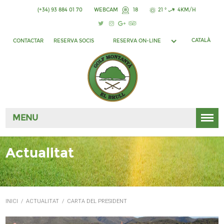
(+34) 93 884 01 70
WEBCAM
18
21 °
4KM/H
CATALÀ
CONTACTAR
RESERVA SOCIS
RESERVA ON-LINE
MENU
Actualitat
INICI
/
ACTUALITAT
/
CARTA DEL PRESIDENT