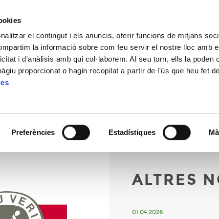
CONT
cookies
alitzar el contingut i els anuncis, oferir funcions de mitjans socia
compartim la informació sobre com feu servir el nostre lloc amb e
icitat i d'anàlisis amb qui col·laborem. Al seu torn, ells la poden
CAMP
ESCOLA
COMPETICIONS
TARIFES
ACTUALITA
giu proporcionat o hagin recopilat a partir de l'ús que heu fet d
ies
Preferències
Estadístiques
Mà
ALTRES N
01.04.2026