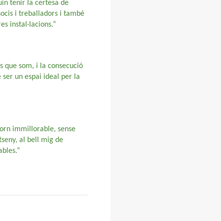
uin tenir la certesa de
socis i treballadors i també
es instal·lacions.”
s que som, i la consecució
ser un espai ideal per la
torn immillorable, sense
seny, al bell mig de
ables.”