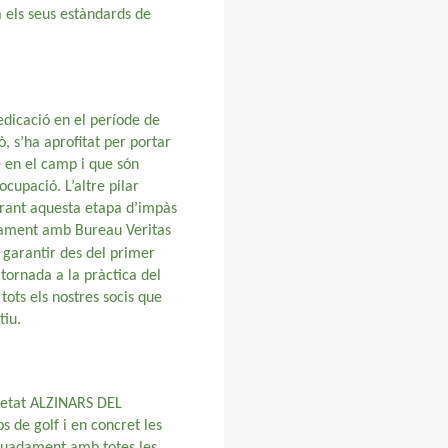
a els seus estàndards de
edicació en el període de
ò, s’ha aprofitat per portar
 en el camp i que són
ocupació. L’altre pilar
urant aquesta etapa d’impàs
untament amb Bureau Veritas
 garantir des del primer
 tornada a la pràctica del
tots els nostres socis que
tiu.
ocietat ALZINARS DEL
 de golf i en concret les
equadament amb totes les