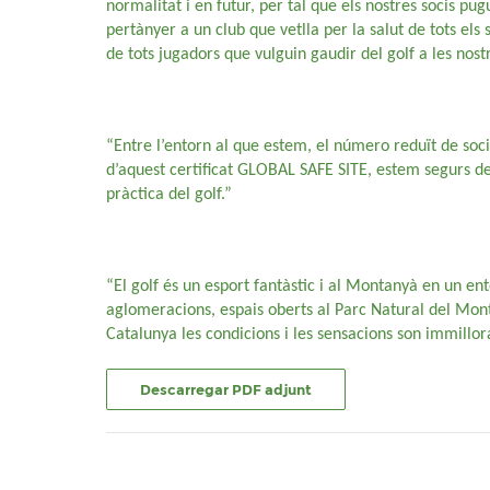
normalitat i en futur, per tal que els nostres socis pug
pertànyer a un club que vetlla per la salut de tots els 
de tots jugadors que vulguin gaudir del golf a les nostr
“Entre l’entorn al que estem, el número reduït de soci
d’aquest certificat GLOBAL SAFE SITE, estem segurs de 
pràctica del golf.”
“El golf és un esport fantàstic i al Montanyà en un en
aglomeracions, espais oberts al Parc Natural del Mont
Catalunya les condicions i les sensacions son immillor
Descarregar PDF adjunt