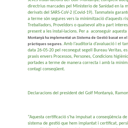
directrius marcades pel Ministerio de Sanidad en la m
derivats del SARS-CoV-2 (Covid-19). Tanmateix garante
a terme són segures vers la minimització d’aquests ris
Treballadors, Proveïdors o qualsevol altra part intere
present a les instal·lacions. Per a aconseguir aquesta 
Montanyà ha implementat un Sistema de Gestió basat en el 
pràctiques segures
. Amb l’auditoria d’avaluació i el 
data 26-05-20 pel reconegut segell Bureau Veritas, es
praxis envers Processos, Persones, Condicions higièniqu
portades a terme de manera correcta i amb la minimit
contagi conseqüent.
Declaracions del president del Golf Montanyà, Ramon 
“Aquesta certificació s’ha impulsat a conseqüència de l
sistema de gestió que hem implantat i certificat, pers