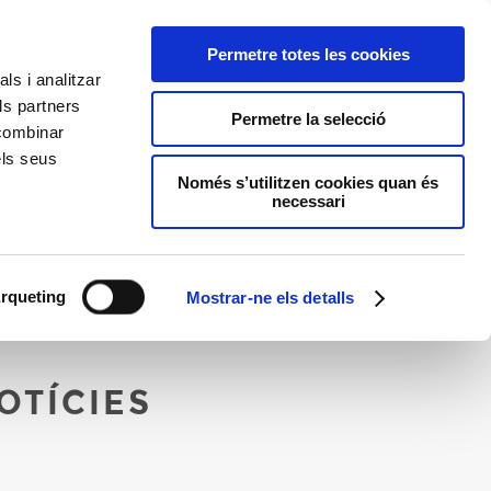
CATALÀ
ACTAR
RESERVA SOCIS
RESERVA ON-LINE
Permetre totes les cookies
ls i analitzar
ls partners
Permetre la selecció
 combinar
T
ENTORN
els seus
Només s’utilitzen cookies quan és
necessari
rqueting
Mostrar-ne els detalls
OTÍCIES