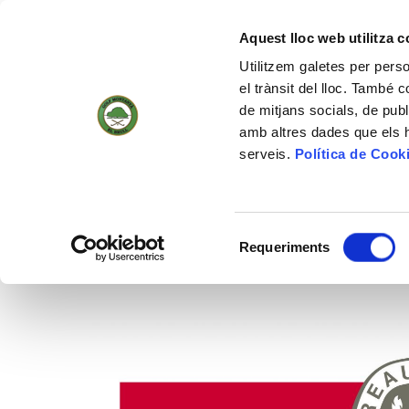
(+34) 93 884 01 70
WEBCAM
18
27 °
6KM/H
Aquest lloc web utilitza 
Utilitzem galetes per person
el trànsit del lloc. També 
de mitjans socials, de publ
INICI
EL 
amb altres dades que els hà
serveis.
Política de Cook
Actualitat
Selecció
Requeriments
de
INICI
/
ACTUALITAT
/
CERTIFICAT GLOBAL SAFE SITE
consentiment