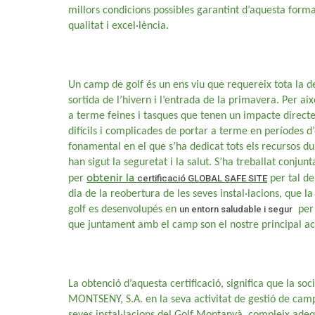
millors condicions possibles garantint d’aquesta form
qualitat i excel·lència.
Un camp de golf és un ens viu que requereix tota la d
sortida de l’hivern i l’entrada de la primavera. Per aix
a terme feines i tasques que tenen un impacte directe
difícils i complicades de portar a terme en períodes d’
fonamental en el que s’ha dedicat tots els recursos d
han sigut la seguretat i la salut. S’ha treballat conj
obtenir la
per
certificació GLOBAL SAFE SITE
per tal de
dia de la reobertura de les seves instal·lacions, que la
golf es desenvolupés en
un entorn saludable i segur
per 
que juntament amb el camp son el nostre principal ac
La obtenció d’aquesta certificació, significa que la s
MONTSENY, S.A. en la seva activitat de gestió de camps
seves instal·lacions del Golf Montanyà, compleix ad