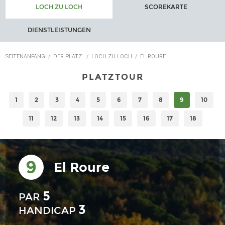
LOCH ZU LOCH
SCOREKARTE
DIENSTLEISTUNGEN
SEITENANFANG
/
DER PLATZ
/
LOCH ZU LOCH
/
EL ROURE
PLATZTOUR
1
2
3
4
5
6
7
8
9
10
11
12
13
14
15
16
17
18
9
El Roure
5
PAR
3
HANDICAP