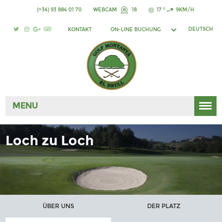
(+34) 93 884 01 70
WEBCAM
18
17 °
9KM/H
DEUTSCH
KONTAKT
ON-LINE BUCHUNG
MENU
Loch zu Loch
ÜBER UNS
DER PLATZ