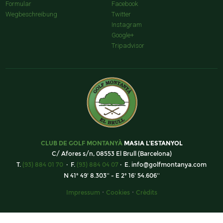
Formular
Facebook
Wegbeschreibung
Twitter
Instagram
Google+
Tripadvisor
CLUB DE GOLF MONTANYÀ
MASIA L'ESTANYOL
C/ Afores s/n, 08553 El Brull (Barcelona)
T.
(93) 884 01 70
· F.
(93) 884 04 07
· E.
info@golfmontanya.com
N 41º 49' 8.303'' - E 2º 16' 54.606''
·
·
Impressum
Cookies
Crèdits