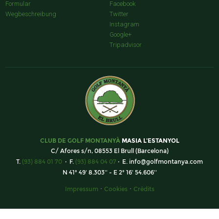
Formular
Facebook
Wegbeschreibung
Twitter
Instagram
Google+
Tripadvisor
CLUB DE GOLF MONTANYÀ
MASIA L'ESTANYOL
C/ Afores s/n, 08553 El Brull (Barcelona)
T.
(93) 884 01 70
· F.
(93) 884 04 07
· E.
info@golfmontanya.com
N 41º 49' 8.303'' - E 2º 16' 54.606''
·
·
Impressum
Cookies
Crèdits