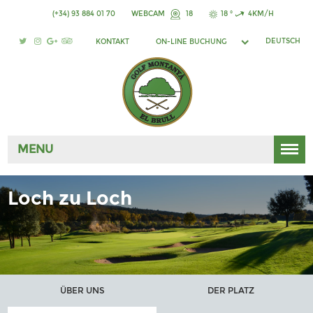
(+34) 93 884 01 70
WEBCAM
18
18 °
4KM/H
DEUTSCH
KONTAKT
ON-LINE BUCHUNG
MENU
Loch zu Loch
ÜBER UNS
DER PLATZ