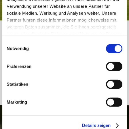
Verwendung unserer Website an unsere Partner für
soziale Medien, Werbung und Analysen weiter. Unsere
Partner führen diese Informationen möglicherweise mit
weiteren Daten zusammen, die Sie ihnen bereitgestellt
haben oder die sie im Rahmen Ihrer Nutzung der Dienste
gesammelt haben.
Cookie-Richtlinie
Einwilligungsauswahl
Notwendig
Präferenzen
Statistiken
Marketing
ON-LINE BUCHUNG
Details zeigen