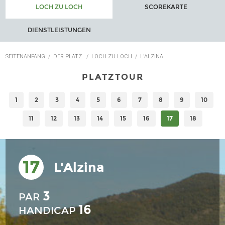
LOCH ZU LOCH
SCOREKARTE
DIENSTLEISTUNGEN
SEITENANFANG
/
DER PLATZ
/
LOCH ZU LOCH
/
L'ALZINA
PLATZTOUR
1
2
3
4
5
6
7
8
9
10
11
12
13
14
15
16
17
18
17
L'Alzina
3
PAR
16
HANDICAP