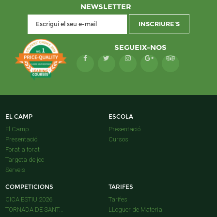
NEWSLETTER
SEGUEIX-NOS
EL CAMP
ESCOLA
El Camp
Presentació
Presentació
Cursos
Forat a forat
Targeta de joc
Serveis
COMPETICIONS
TARIFES
CICA ESTIU 2026
Tarifes
TORNADA DE SANT...
LLoguer de Material