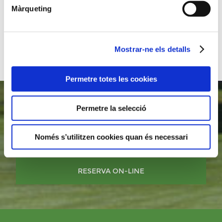
Màrqueting
COMPETICIONS
SERVEIS
Mostrar-ne els detalls
NOTÍCIES
Permetre totes les cookies
Permetre la selecció
RESERVA ON-LINE
COMPRI CÒMODAMENT EL SEU
Només s’utilitzen cookies quan és necessari
GREEN FEE