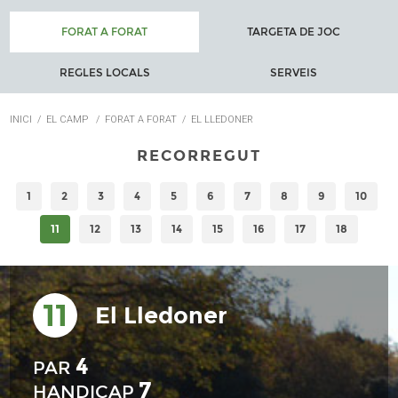
FORAT A FORAT
TARGETA DE JOC
REGLES LOCALS
SERVEIS
INICI
/
EL CAMP
/
FORAT A FORAT
/
EL LLEDONER
RECORREGUT
1
2
3
4
5
6
7
8
9
10
11
12
13
14
15
16
17
18
11
El Lledoner
4
PAR
7
HANDICAP