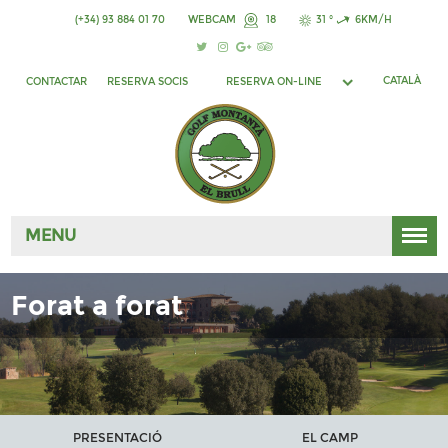
(+34) 93 884 01 70
WEBCAM
18
31 °
6KM/H
CATALÀ
CONTACTAR
RESERVA SOCIS
RESERVA ON-LINE
MENU
Forat a forat
PRESENTACIÓ
EL CAMP