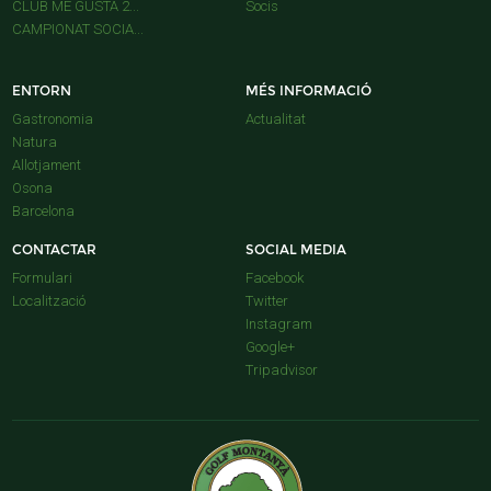
CLUB ME GUSTA 2...
Socis
CAMPIONAT SOCIA...
ENTORN
MÉS INFORMACIÓ
Gastronomia
Actualitat
Natura
Allotjament
Osona
Barcelona
CONTACTAR
SOCIAL MEDIA
Formulari
Facebook
Localització
Twitter
Instagram
Google+
Tripadvisor